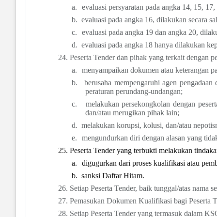
a.
evaluasi persyaratan pada angka 14, 15, 17
b.
evaluasi pada angka 16, dilakukan secara s
c.
evaluasi pada angka
19 dan angka 20, dilak
d.
evaluasi pada angka 18 hanya dilakukan k
24.
Peserta Tender dan pihak yang terkait dengan 
a.
menyampaikan dokumen atau keterangan pal
b.
berusaha mempengaruhi agen pengadaan da
peraturan perundang-undangan;
c.
melakukan persekongkolan dengan pesert
dan/atau merugikan pihak lain;
d.
melakukan korupsi, kolusi, dan/atau nepoti
e.
mengundurkan diri dengan alasan yang tidak
25.
Peserta Tender yang terbukti melakukan tindaka
a.
digugurkan dari proses kualifikasi atau pemb
b.
sanksi Daftar Hitam.
26.
Setiap Peserta Tender, baik tunggal/atas nama 
27.
Pemasukan
D
o
k
u
m
e
n
K
uali
f
i
k
a
s
i bagi Pesert
28.
Setiap Peserta Tender yang termasuk dalam KSO