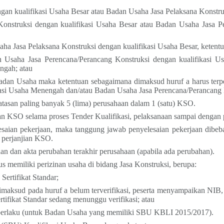
gan kualifikasi Usaha Besar atau Badan Usaha Jasa Pelaksana Konstru
onstruksi dengan kualifikasi Usaha Besar atau Badan Usaha Jasa Pe
ha Jasa Pelaksana Konstruksi dengan kualifikasi Usaha Besar, ketent
dan Usaha Jasa Perencana/Perancang Konstruksi dengan kualifikasi 
ngah; atau
Badan Usaha maka ketentuan sebagaimana dimaksud huruf a harus terpe
ikasi Usaha Menengah dan/atau Badan Usaha Jasa Perencana/Perancang
asan paling banyak 5 (lima) perusahaan dalam 1 (satu) KSO.
n KSO selama proses Tender Kualifikasi, pelaksanaan sampai dengan 
esaian pekerjaan, maka tanggung jawab penyelesaian pekerjaan dibe
 perjanjian KSO.
aan dan akta perubahan terakhir perusahaan (apabila ada perubahan).
s memiliki perizinan usaha di bidang Jasa Konstruksi, berupa:
ertifikat Standar;
imaksud pada huruf a belum terverifikasi, peserta menyampaikan NIB, S
fikat Standar sedang menunggu verifikasi; atau
 berlaku (untuk Badan Usaha yang memiliki SBU KBLI 2015/2017).