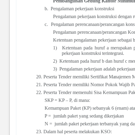
Pembangunan Gedung Kantor Minimum 
b.
Pengalaman pekerjaan konstruksi
Pengalaman pekerjaan konstruksi dengan 
c.
Pengalaman perencanaan/perancangan konst
Pengalaman perencanaan/perancangan Kon
Ketentuan pengalaman pekerjaan sebagai b
1)
Ketentuan pada huruf a merupakan pe
pekerjaan konstruksi terintegrasi.
2)
Ketentuan pada huruf b dan huruf c mer
3)
Pengalaman pekerjaan adalah pekerjaan 
20.
Peserta Tender memiliki Sertifikat
Manajemen
Mu
21.
Peserta Tender memiliki Nomor Pokok Wajib Pa
22.
Peserta Tender memenuhi Sisa Kemampuan Pake
SKP = KP – P, di mana:
Kemampuan Paket (KP) sebanyak 6 (enam) atau
P =
jumlah paket yang sedang dikerjakan
N =
jumlah paket pekerjaan terbanyak yang dap
23.
Dalam
hal peserta melakukan KSO: