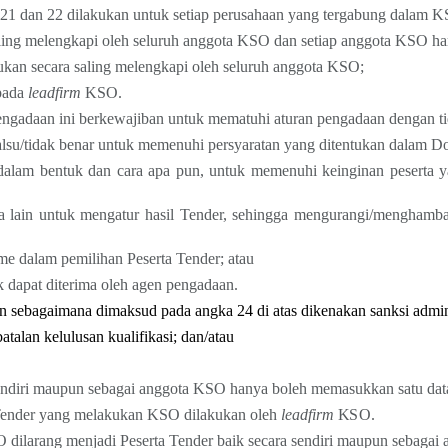
, 21 dan 22 dilakukan untuk setiap perusahaan yang tergabung dalam 
aling melengkapi oleh seluruh anggota KSO dan setiap anggota KSO ha
ukan secara saling melengkapi oleh seluruh anggota KSO;
epada
leadfirm
KSO.
pengadaan ini berkewajiban untuk mematuhi aturan pengadaan dengan ti
su/tidak benar untuk memenuhi persyaratan yang ditentukan dalam Do
lam bentuk dan cara apa pun, untuk memenuhi keinginan peserta y
a lain untuk mengatur hasil Tender, sehingga mengurangi/menghamba
sme dalam pemilihan Peserta Tender; atau
 dapat diterima oleh agen pengadaan.
n sebagaimana dimaksud pada angka 24 di atas dikenakan sanksi admini
atalan kelulusan kualifikasi; dan/atau
sendiri maupun sebagai anggota KSO hanya boleh memasukkan satu data 
a Tender yang melakukan KSO
d
il
a
k
u
k
an
o
l
e
h
l
e
a
d
f
i
rm
K
S
O.
 dilarang menjadi Peserta Tender baik secara sendiri maupun sebagai