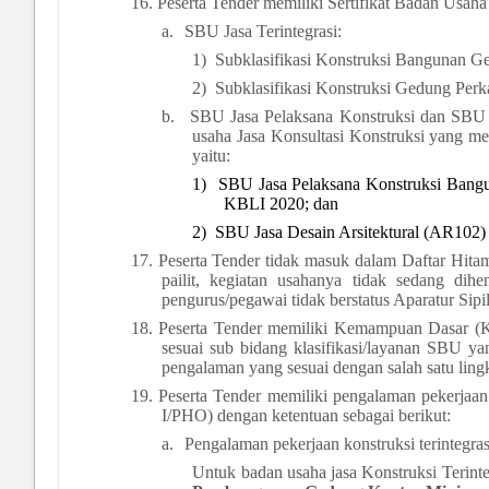
16.
Peserta Tender memiliki Sertifikat Badan Usah
a.
SBU Jasa Terintegrasi:
1)
Subklasifikasi Konstruksi Bangunan 
2)
Subklasifikasi Konstruksi Gedung Per
b.
SBU Jasa Pelaksana Konstruksi dan SBU 
usaha Jasa Konsultasi Konstruksi yang m
yaitu:
1)
SBU Jasa Pelaksana Konstruksi Bang
KBLI 2020; dan
2)
SBU Jasa Desain Arsitektural (AR102
17.
Peserta Tender tidak masuk dalam Daftar Hitam
pailit, kegiatan usahanya tidak sedang di
pengurus/pegawai tidak berstatus Aparatur Sip
18.
Peserta Tender memiliki
Kemampuan Dasar (KD)
sesuai sub bidang klasifikasi/layanan SBU y
pengalaman yang sesuai dengan salah satu ling
19.
Peserta Tender memiliki pengalaman pekerjaan
I/PHO) dengan ketentuan sebagai berikut:
a.
Pengalaman pekerjaan konstruksi terintegra
Untuk badan usaha jasa Konstruksi Terin