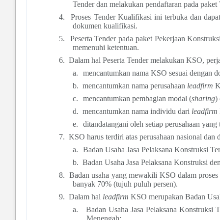
Tender dan melakukan pendaftaran pada paket
4.
Proses Tender Kualifikasi ini terbuka dan d
dokumen kualifikasi.
5.
Peserta Tender pada paket Pekerjaan Konstruks
memenuhi ketentuan.
6.
Dalam hal Peserta Tender melakukan KSO, perj
a.
mencantumkan nama KSO sesuai dengan doku
b.
mencantumkan nama perusahaan
leadfirm
K
c.
mencantumkan pembagian modal (
sharing
)
d.
mencantumkan nama individu dari
leadfirm
e.
ditandatangani oleh setiap perusahaan yan
7.
KSO harus terdiri atas perusahaan nasional dan d
a.
Badan Usaha Jasa Pelaksana Konstruksi Teri
b.
Badan Usaha Jasa Pelaksana Konstruksi de
8.
Badan usaha yang mewakili KSO dalam proses
banyak 70% (tujuh puluh persen).
9.
Dalam hal
leadfirm
KSO merupakan Badan Usaha J
a.
Badan Usaha Jasa Pelaksana Konstruksi Te
Menengah;