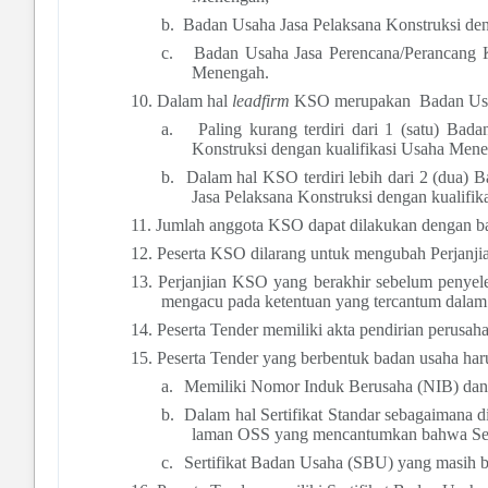
b.
Badan Usaha Jasa Pelaksana Konstruksi den
c.
Badan Usaha Jasa Perencana/Perancang K
Menengah.
10.
Dalam hal
leadfirm
KSO merupakan
Badan Usa
a.
Paling kurang terdiri dari 1 (satu) Ba
Konstruksi dengan kualifikasi Usaha Mene
b.
Dalam hal KSO terdiri lebih dari 2 (dua) 
Jasa Pelaksana Konstruksi dengan kualif
11.
Jumlah anggota KSO dapat dilakukan dengan bat
12.
Peserta KSO dilarang untuk mengubah Perjanjia
13.
Perjanjian KSO yang berakhir sebelum penyel
mengacu pada ketentuan yang tercantum dalam
14.
Peserta Tender memiliki akta pendirian perusah
15.
Peserta Tender yang berbentuk badan usaha haru
a.
Memiliki Nomor Induk Berusaha (NIB) dan S
b.
Dalam hal Sertifikat Standar sebagaimana d
laman OSS yang mencantumkan bahwa Serti
c.
Sertifikat Badan Usaha (SBU) yang masih