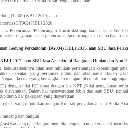
a (SBU) Kualifikasi Usaha Besar dengan ketentuan:
Gedung (TI505)
KBLI 2015; atau
kantoran (GT002
)
KBLI 2020.
Jasa Perencanaan/Perancangan Konstruksi bagi badan usaha Jasa 
emberikan layanan usaha perencanaan/perancangan, di mana badan usa
unan Gedung Perkantoran (BG004) KBLI 2015, atau SBU Jasa Pelak
) KBLI 2017, atau SBU Jasa Arsitektural Bangunan Hunian dan Non
, keikutsertaannya tidak menimbulkan pertentangan kepentingan pihak
hentikan dan/atau yang bertindak untuk dan atas nama Badan Usa
il Negara, kecuali yang bersangkutan mengambil cuti di luar tanggunga
 dengan nilai KD sama dengan 3 x NPT (Nilai pengalaman tertinggi
ang disyaratkan. Dalam hal mensyaratkan lebih dari satu SBU, peng
kup dari SBU pekerjaan yang disyaratkan.
 sejenis yang dibuktikan dengan Kontrak pengalaman dan Berita Aca
si rancang dan bangun
tegrasi Rancang dan Bangun memiliki pengalaman pekerjaan Konstruks